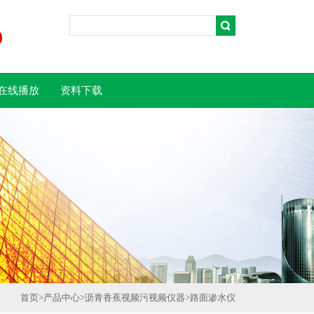
0
在线播放
资料下载
首页
>
产品中心
>
沥青香蕉视频污视频仪器
>
路面渗水仪